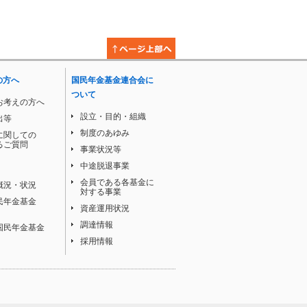
の方へ
国民年金基金連合会に
ついて
お考えの方へ
設立・目的・組織
出等
制度のあゆみ
に関しての
るご質問
事業状況等
中途脱退事業
会員である各基金に
概況・状況
対する事業
民年金基金
資産運用状況
調達情報
国民年金基金
採用情報