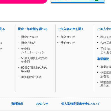
見る
掛金・年金額を調べる
ご加入者の声を聞く
ご加入中
掛金について
加入者の声
増口を
き
掛金月額表
受給者の声
各種届
せ
年金額
手続き
シミュレーション
よくあ
50歳1月以上の方の
事業概況
年金額
事業の
60歳0月以上の方の
年金額
全国国
所在地
加算額の計算表
職能型
所在地
資料請求
お知らせ
個人型確定拠出年金について