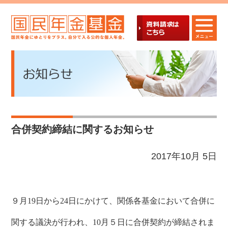
合併契約締結に関するお知らせ
2017年10月 5日
９月
19
日から
24
日にかけて、関係各基金において合併に
関する議決が行われ、
10
月５日に合併契約が締結されま